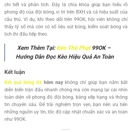
chi tiết và phân tích. Đây là chìa khóa giúp bạn hiểu rõ
phong độ của đội bóng, vị trí trên BXH và cả hiệu suất của
cầu thủ. Ví dụ, khi theo dõi trên 99OK, hội viên không chỉ
thấy tỷ số mà còn có số liệu sút bóng, kiểm soát bóng và
lịch thi đấu tiếp theo.
Xem Thêm Tại:
Kèo Thẻ Phạt
99OK –
Hướng Dẫn Đọc Kèo Hiệu Quả An Toàn
Kết luận
Kết quả bóng đá
hôm nay
không chỉ giúp bạn nắm bắt
diễn biến trận đấu nhanh chóng mà còn mang lại cái nhìn
toàn diện về phong độ đội bóng, bảng xếp hạng và thông
tin chuyên sâu. Để trải nghiệm trọn vẹn, bạn nên ưu tiên
những nguồn uy tín, tốc độ cập nhật chuẩn xác và an toàn
như 99OK.