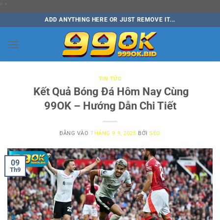
" "
Bỏ
qua
ADD ANYTHING HERE OR JUST REMOVE IT...
nội
dung
TIN TỨC
Kết Quả Bóng Đá Hôm Nay Cùng
99OK – Hướng Dẫn Chi Tiết
ĐĂNG VÀO
THÁNG 9 9, 2025
BỞI
SEO
09
Th9