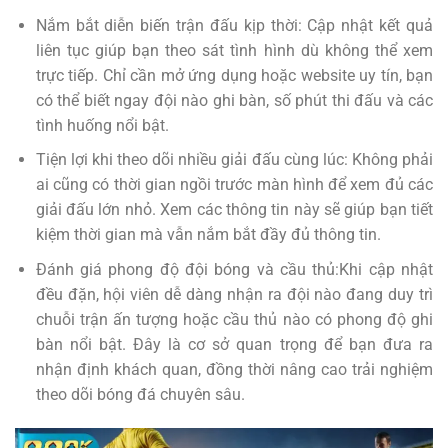
Nắm bắt diễn biến trận đấu kịp thời: Cập nhật kết quả
liên tục giúp bạn theo sát tình hình dù không thể xem
trực tiếp. Chỉ cần mở ứng dụng hoặc website uy tín, bạn
có thể biết ngay đội nào ghi bàn, số phút thi đấu và các
tình huống nổi bật.
Tiện lợi khi theo dõi nhiều giải đấu cùng lúc: Không phải
ai cũng có thời gian ngồi trước màn hình để xem đủ các
giải đấu lớn nhỏ. Xem các thông tin này sẽ giúp bạn tiết
kiệm thời gian mà vẫn nắm bắt đầy đủ thông tin.
Đánh giá phong độ đội bóng và cầu thủ:Khi cập nhật
đều đặn, hội viên dễ dàng nhận ra đội nào đang duy trì
chuỗi trận ấn tượng hoặc cầu thủ nào có phong độ ghi
bàn nổi bật. Đây là cơ sở quan trọng để bạn đưa ra
nhận định khách quan, đồng thời nâng cao trải nghiệm
theo dõi bóng đá chuyên sâu.